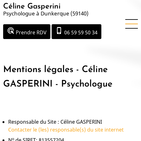
Aller
Céline Gasperini
au
Psychologue à Dunkerque (59140)
contenu
principal
ads_click
phone_iphone
Prendre RDV
06 59 59 50 34
Mentions légales - Céline
GASPERINI - Psychologue
Responsable du Site : Céline GASPERINI
Contacter le (les) responsable(s) du site internet
o
N
de SIRET: 813557204