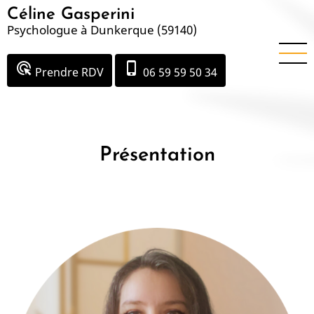
Aller
Céline Gasperini
au
Psychologue à Dunkerque (59140)
contenu
principal
ads_click
phone_iphone
Prendre RDV
06 59 59 50 34
Présentation