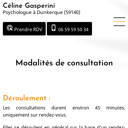
Aller
Céline Gasperini
au
Psychologue à Dunkerque (59140)
contenu
principal
ads_click
phone_iphone
Prendre RDV
06 59 59 50 34
Modalités de consultation
Déroulement :
Les consultations durent environ 45 minutes,
uniquement sur rendez-vous.
Elles se déroulent en général sur la base d’un rendez-